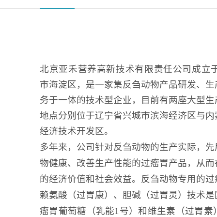
北京亚禾营养高新技术有限责任公司成立
市海淀区，是一家
集
反刍动物产品研发、生
务
于一体的技术型企业
，
目前有
两座
大型
生
地点
分别位于
辽宁省兴城市
滨海经济区与内
经济技术开发区。
多年来，公司针对反刍动物的生产实际，先
物健康、改善生产性能的过瘤胃产品，从而
的经济价值和社会效益。反刍动物专用的过
赖氨酸（过胃康）、胆碱（过胃灵）技术是
瘤胃葡萄糖（乳能
1号）和维生素（过胃素