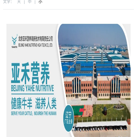
文字：
大
|
中
|
小