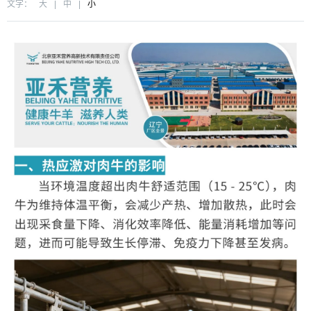
文字：
大
|
中
|
小