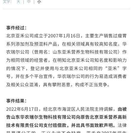
文字：
大
|
中
|
小