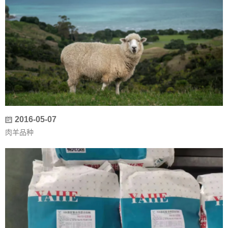
2016-05-07
肉羊品种