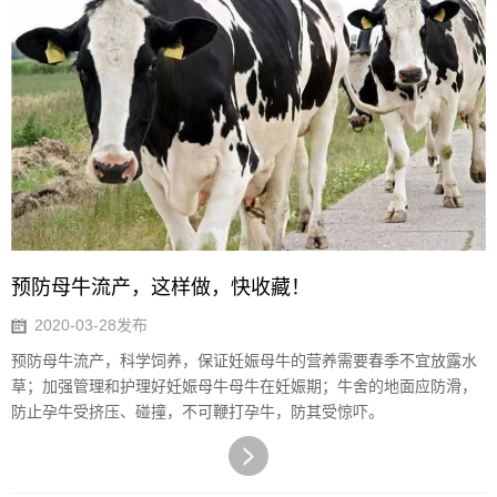
预防母牛流产，这样做，快收藏！
2020-03-28发布
预防母牛流产，科学饲养，保证妊娠母牛的营养需要春季不宜放露水
草；加强管理和护理好妊娠母牛母牛在妊娠期；牛舍的地面应防滑，
防止孕牛受挤压、碰撞，不可鞭打孕牛，防其受惊吓。