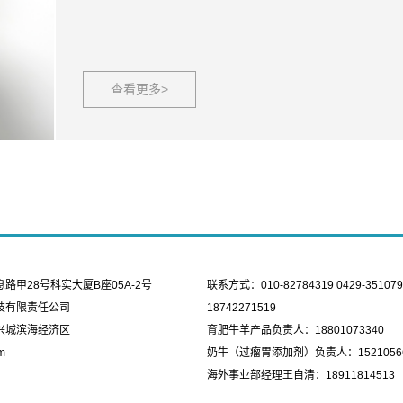
查看更多>
甲28号科实大厦B座05A-2号
联系方式：010-82784319 0429-351079
技有限责任公司
18742271519
兴城滨海经济区
育肥牛羊产品负责人：18801073340
m
奶牛（过瘤胃添加剂）负责人：15210566
海外事业部经理王自清：18911814513