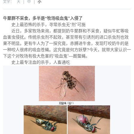
文字：
大
|
中
|
小
牛聚群不采食，多半是“牧场吸血鬼”入侵了
史上最恐怖的杀手，寻常杀虫无“剂”可施
近日，多家牧场来询，都提到奶牛聚群和不采食，疑似牛虻等吸
血害虫侵扰。传统杀虫剂不起效，甚至带有引诱剂的进口杀虫剂也效
果不明显。更有牛人为了一探究竟，赤膊进牛舍，发现叮咬奶牛的是
一种咬人很疼的吸血苍蝇。这究竟是何方妖孽?今天，就带大家认识一
下这个对牧场有极大危害的“吸血鬼”—厩螫蝇。
史上最专注血的杀手，人畜通吃