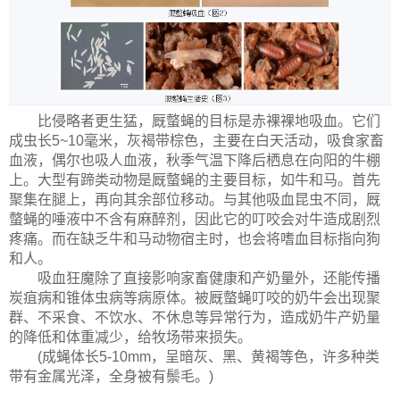
比侵略者更生猛，厩螫蝇的目标是赤裸裸地吸血。它们
成虫长5~10毫米，灰褐带棕色，主要在白天活动，吸食家畜
血液，偶尔也吸人血液，秋季气温下降后栖息在向阳的牛棚
上。大型有蹄类动物是厩螫蝇的主要目标，如牛和马。首先
聚集在腿上，再向其余部位移动。与其他吸血昆虫不同，厩
螫蝇的唾液中不含有麻醉剂，因此它的叮咬会对牛造成剧烈
疼痛。而在缺乏牛和马动物宿主时，也会将嗜血目标指向狗
和人。
吸血狂魔除了直接影响家畜健康和产奶量外，还能传播
炭疽病和锥体虫病等病原体。被厩螫蝇叮咬的奶牛会出现聚
群、不采食、不饮水、不休息等异常行为，造成奶牛产奶量
的降低和体重减少，给牧场带来损失。
(成蝇体长5-10mm，呈暗灰、黑、黄褐等色，许多种类
带有金属光泽，全身被有鬃毛。)